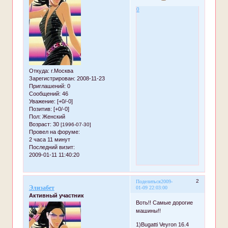
0
Откуда:
г.Москва
Зарегистрирован
: 2008-11-23
Приглашений:
0
Сообщений:
46
Уважение:
[+0/-0]
Позитив:
[+0/-0]
Пол:
Женский
Возраст:
30
[1996-07-30]
Провел на форуме:
2 часа 11 минут
Последний визит:
2009-01-11 11:40:20
2
Поделиться
2009-
Элизабет
01-09 22:03:00
Активный участник
Воть!! Самые дорогие
машины!!
1)Bugatti Veyron 16.4