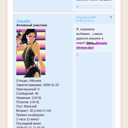
0
3
Поделиться
2009-
Элизабет
01-09 22:06:31
Активный участник
Я, например
выбираю....самую
дорогую машину в
мире!!
Это...
Bugatti
Veyron 16.4
0
Откуда:
г.Москва
Зарегистрирован
: 2008-11-23
Приглашений:
0
Сообщений:
46
Уважение:
[+0/-0]
Позитив:
[+0/-0]
Пол:
Женский
Возраст:
30
[1996-07-30]
Провел на форуме:
2 часа 11 минут
Последний визит:
2009-01-11 11:40:20