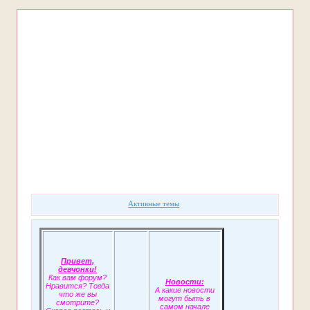
Форум
Участники
Поиск
Регистрация
Войти
Активные темы
Привет,
девчонки!
Как вам форум?
Новости:
Нравится? Тогда
А какие новости
что же вы
могут быть в
смотрите?
самом начале