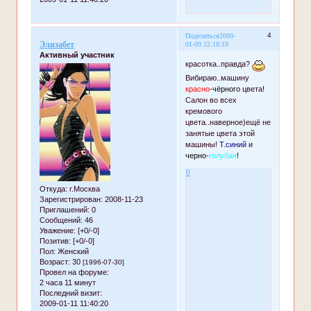
4
Поделиться
2009-
Элизабет
01-09 22:10:19
Активный участник
красотка..правда?
Вибираю..машину
красно
-
чёрного
цвета!
Салон во всех
кремового
цвета..наверное)ещё не
занятые цвета этой
машины!
Т.синий
и
черно
-
голубая
!
0
Откуда:
г.Москва
Зарегистрирован
: 2008-11-23
Приглашений:
0
Сообщений:
46
Уважение:
[+0/-0]
Позитив:
[+0/-0]
Пол:
Женский
Возраст:
30
[1996-07-30]
Провел на форуме:
2 часа 11 минут
Последний визит:
2009-01-11 11:40:20