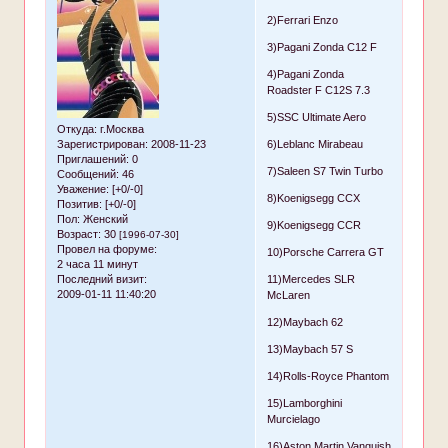
2)Ferrari Enzo
3)Pagani Zonda C12 F
4)Pagani Zonda
Roadster F C12S 7.3
5)SSC Ultimate Aero
Откуда:
г.Москва
6)Leblanc Mirabeau
Зарегистрирован
: 2008-11-23
Приглашений:
0
7)Saleen S7 Twin Turbo
Сообщений:
46
Уважение:
[+0/-0]
8)Koenigsegg CCX
Позитив:
[+0/-0]
Пол:
Женский
9)Koenigsegg CCR
Возраст:
30
[1996-07-30]
Провел на форуме:
10)Porsche Carrera GT
2 часа 11 минут
11)Mercedes SLR
Последний визит:
2009-01-11 11:40:20
McLaren
12)Maybach 62
13)Maybach 57 S
14)Rolls-Royce Phantom
15)Lamborghini
Murcielago
16)Aston Martin Vanquish