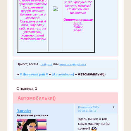
Скорее регтесь и
жизни форума???
присоединяйтесь!
Конечно никаких!
Со временем
Но потом они
форум станет
появятся!
больше, лучше и
красивее!
Ответственные
Поверьте мне! А
лица:
пока, жду вас у
Кейси
себя в гостях и в
Холли
участниках,
конечно тоже!
Располагайтесь!
Привет, Гость!
Войдите
или
зарегистрируйтесь
.
»
♥ Девчачий рай ♥
»
[Автомобили]
»
Автомобильки))
Страница:
1
Автомобильки))
1
Поделиться
2009-
Элизабет
01-09 21:58:19
Активный участник
Здесь пишем о том,
какую машину вы бы
хотели!!