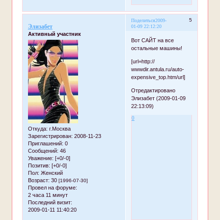
5
Поделиться
2009-
Элизабет
01-09 22:12:20
Активный участник
Вот САЙТ на все
остальные машины!
[url=http://
wwwdir.antula.ru/auto-
expensive_top.htm/url]
Отредактировано
Элизабет (2009-01-09
22:13:09)
0
Откуда:
г.Москва
Зарегистрирован
: 2008-11-23
Приглашений:
0
Сообщений:
46
Уважение:
[+0/-0]
Позитив:
[+0/-0]
Пол:
Женский
Возраст:
30
[1996-07-30]
Провел на форуме:
2 часа 11 минут
Последний визит:
2009-01-11 11:40:20